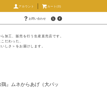
アカウント
カート(0)
お問い合わせ
から加工、販売を行う生産直売店です。
にこだわった、
おいしさ＞をお届けします。
の鶏』ムネからあげ（大パッ
】