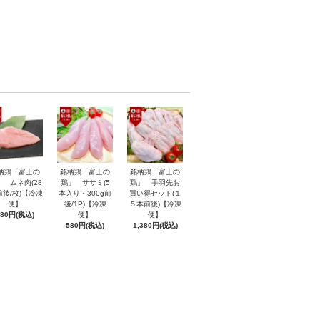
柄鶏「富士の
銘柄鶏「富士の
銘柄鶏「富士の
」 ムネ肉(28
鶏」 ササミ(5
鶏」 手羽先お
前後/枚)【冷凍
本入り・300g前
買い得セット(１
便】
後/1P)【冷凍
５本前後)【冷凍
380円(税込)
便】
便】
580円(税込)
1,380円(税込)