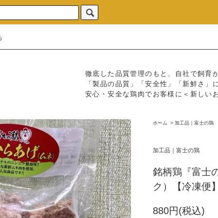
る
徹底した品質管理のもと、自社で飼育
「製品の品質」「安全性」「新鮮さ」
安心・安全な鶏肉でお客様に＜新しい
ホーム
>
加工品｜富士の鶏
加工品｜富士の鶏
銘柄鶏『富士
ク）【冷凍便
880円(税込)