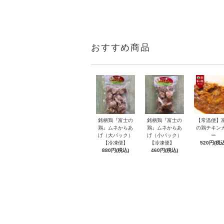
おすすめ商品
銘柄鶏『富士の
銘柄鶏『富士の
【常温便】
鶏』ムネからあ
鶏』ムネからあ
の鶏チキン
げ（大パック）
げ（小パック）
ー
【冷凍便】
【冷凍便】
520円(税込
880円(税込)
460円(税込)