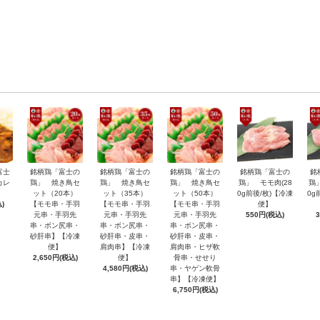
富士
銘柄鶏「富士の
銘柄鶏「富士の
銘柄鶏「富士の
銘柄鶏「富士の
銘
カレ
鶏」 焼き鳥セ
鶏」 焼き鳥セ
鶏」 焼き鳥セ
鶏」 モモ肉(28
鶏
ット（20本）
ット（35本）
ット（50本）
0g前後/枚)【冷凍
0g
)
【モモ串・手羽
【モモ串・手羽
【モモ串・手羽
便】
元串・手羽先
元串・手羽先
元串・手羽先
550円(税込)
串・ボン尻串・
串・ボン尻串・
串・ボン尻串・
砂肝串】【冷凍
砂肝串・皮串・
砂肝串・皮串・
便】
肩肉串】【冷凍
肩肉串・ヒザ軟
2,650円(税込)
便】
骨串・せせり
4,580円(税込)
串・ヤゲン軟骨
串】【冷凍便】
6,750円(税込)