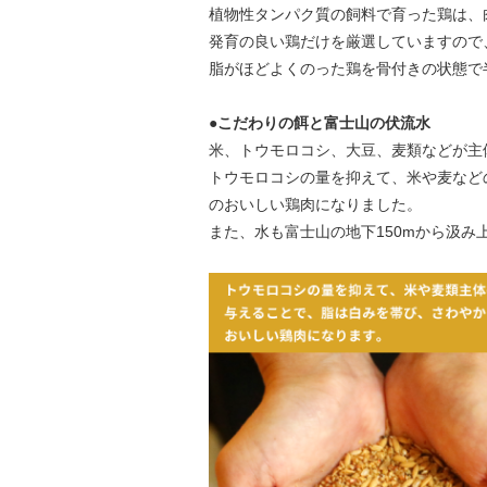
植物性タンパク質の飼料で育った鶏は、
発育の良い鶏だけを厳選していますので
脂がほどよくのった鶏を骨付きの状態で
●こだわりの餌と富士山の伏流水
米、トウモロコシ、大豆、麦類などが主
トウモロコシの量を抑えて、米や麦など
のおいしい鶏肉になりました。
また、水も富士山の地下150mから汲