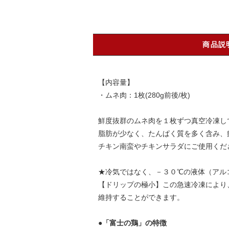
商品説
【内容量】
・ムネ肉：1枚(280g前後/枚)
鮮度抜群のムネ肉を１枚ずつ真空冷凍し
脂肪が少なく、たんぱく質を多く含み、
チキン南蛮やチキンサラダにご使用くだ
★冷気ではなく、－３０℃の液体（アル
【ドリップの極小】この急速冷凍により
維持することができます。
●「富士の鶏」の特徴