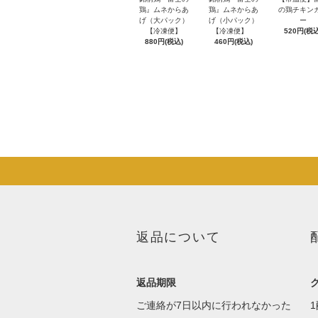
鶏』ムネからあ
鶏』ムネからあ
の鶏チキン
げ（大パック）
げ（小パック）
ー
【冷凍便】
【冷凍便】
520円(税込
880円(税込)
460円(税込)
返品について
返品期限
ご連絡が7日以内に行われなかった