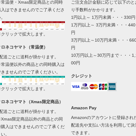
※常温便・Xmas限定商品との同時
ご注文合計金額に応じて以下のと
購入はできませんのでご了承くださ
り手数料がかかります。
い。
1円以上～ 1万円未満・・・330円
1万円以上～ 3万円未満・・・440
円
※クリックで拡大します。
3万円以上～10万円未満・・・66
クロネコヤマト（常温便）
円
10万円以上～30万円まで・・・1,
1配送ごとに送料が掛かります。
00円
※常温便以外の商品との同時購入は
できませんのでご了承ください。
クレジット
※クリックで拡大します。
クロネコヤマト（Xmas限定商品）
Amazon Pay
1配送ごとに送料が掛かります。
Amazonのアカウントに登録され
※Xmas限定商品以外の商品との同
配送先や支払い方法を利用して決
時購入はできませんのでご了承くだ
できます。
さい。