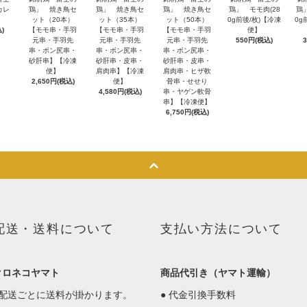
カレ
鶏」 焼き鳥セ
鶏」 焼き鳥セ
鶏」 焼き鳥セ
鶏」 モモ肉(28
鶏
ット（20本）
ット（35本）
ット（50本）
0g前後/枚)【冷凍
0g
)
【モモ串・手羽
【モモ串・手羽
【モモ串・手羽
便】
元串・手羽先
元串・手羽先
元串・手羽先
550円(税込)
串・ボン尻串・
串・ボン尻串・
串・ボン尻串・
砂肝串】【冷凍
砂肝串・皮串・
砂肝串・皮串・
便】
肩肉串】【冷凍
肩肉串・ヒザ軟
2,650円(税込)
便】
骨串・せせり
4,580円(税込)
串・ヤゲン軟骨
串】【冷凍便】
6,750円(税込)
配送・送料について
支払い方法について
クロネコヤマト
商品代引き（ヤマト運輸）
1配送ごとに送料が掛かります。
● 代金引換手数料