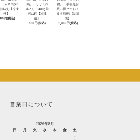
」 ムネ肉(28
鶏」 ササミ(5
鶏」 手羽先お
前後/枚)【冷凍
本入り・300g前
買い得セット(１
便】
後/1P)【冷凍
５本前後)【冷凍
380円(税込)
便】
便】
580円(税込)
1,380円(税込)
営業日について
2026年8月
日
月
火
水
木
金
土
1